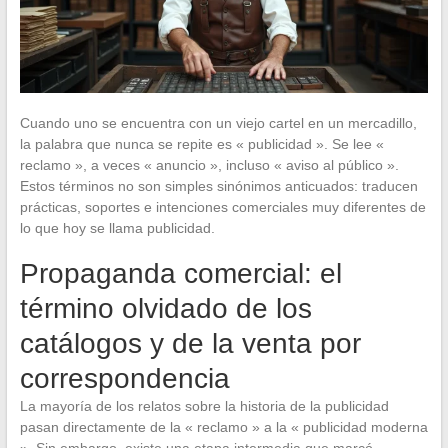
Cuando uno se encuentra con un viejo cartel en un mercadillo,
la palabra que nunca se repite es « publicidad ». Se lee «
reclamo », a veces « anuncio », incluso « aviso al público ».
Estos términos no son simples sinónimos anticuados: traducen
prácticas, soportes e intenciones comerciales muy diferentes de
lo que hoy se llama publicidad.
Propaganda comercial: el
término olvidado de los
catálogos y de la venta por
correspondencia
La mayoría de los relatos sobre la historia de la publicidad
pasan directamente de la « reclamo » a la « publicidad moderna
». Sin embargo, existe una etapa intermedia que marcó