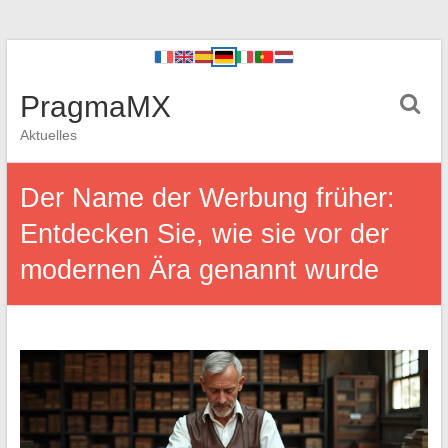
PragmaMX
Aktuelles
Der Name der Werbung früher:
Entdecken Sie, wie sie vor der
modernen Ära genannt wurde