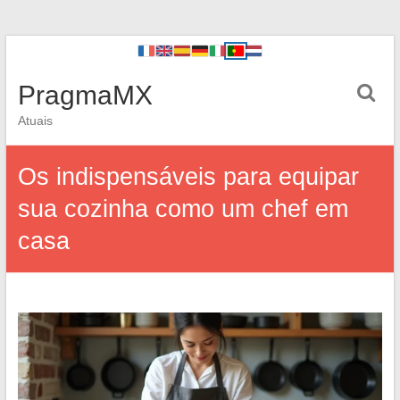
PragmaMX
Atuais
Os indispensáveis para equipar
sua cozinha como um chef em
casa