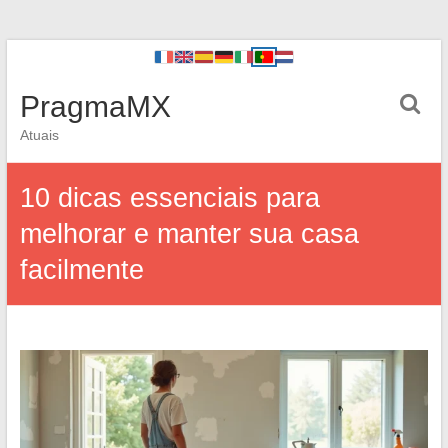
PragmaMX
Atuais
10 dicas essenciais para
melhorar e manter sua casa
facilmente