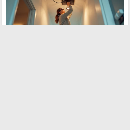
Substituir uma suspensão ou um plafon não exige ser
eletricista. A regra inegociável:
desligar o disjuntor geral
antes de qualquer manipulação
. Verifique a ausência de
tensão com um testador de fase, mesmo após a interrupção.
Identifique os três fios (fase, neutro, terra), conecte a nova
luminária no conector ou no conector rápido Wago, fixe o
suporte ao teto. Restaure a energia e teste. Se a construção for
anterior aos anos 1990, faça verificar a conformidade da