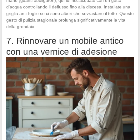
mano (guanti obbligatori), quindi risciacquate con un getto
d’acqua controllando il deflusso fino alla discesa. Installate una
griglia anti-foglie se ci sono alberi che sovrastano il tetto. Questo
gesto di pulizia stagionale prolunga significativamente la vita
della grondaia.
7. Rinnovare un mobile antico
con una vernice di adesione