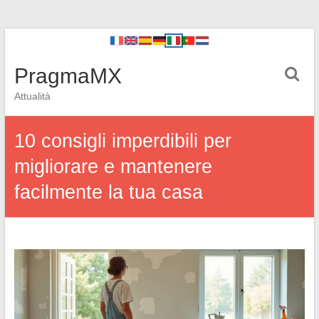
PragmaMX
Attualità
10 consigli imperdibili per
migliorare e mantenere
facilmente la tua casa