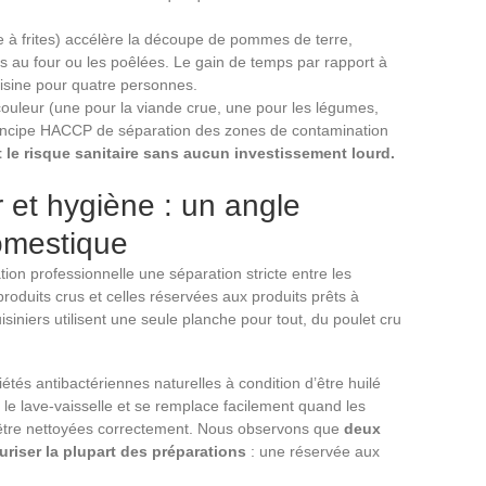
e à frites) accélère la découpe de pommes de terre,
ns au four ou les poêlées. Le gain de temps par rapport à
uisine pour quatre personnes.
uleur (une pour la viande crue, une pour les légumes,
principe HACCP de séparation des zones de contamination
t le risque sanitaire sans aucun investissement lourd.
et hygiène : un angle
omestique
n professionnelle une séparation stricte entre les
roduits crus et celles réservées aux produits prêts à
siniers utilisent une seule planche pour tout, du poulet cru
iétés antibactériennes naturelles à condition d’être huilé
le lave-vaisselle et se remplace facilement quand les
 être nettoyées correctement. Nous observons que
deux
uriser la plupart des préparations
: une réservée aux