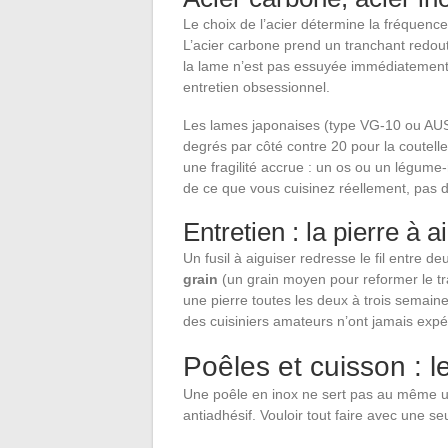
Le choix de l’acier détermine la fréquence
L’acier carbone prend un tranchant redout
la lame n’est pas essuyée immédiatement. 
entretien obsessionnel.
Les lames japonaises (type VG-10 ou AUS-
degrés par côté contre 20 pour la coutell
une fragilité accrue : un os ou un légume
de ce que vous cuisinez réellement, pas 
Entretien : la pierre à 
Un fusil à aiguiser redresse le fil entre 
grain
(un grain moyen pour reformer le tra
une pierre toutes les deux à trois semain
des cuisiniers amateurs n’ont jamais exp
Poêles et cuisson : l
Une poêle en inox ne sert pas au même u
antiadhésif. Vouloir tout faire avec une s