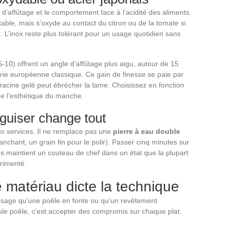
 d’affûtage et le comportement face à l’acidité des aliments.
able, mais s’oxyde au contact du citron ou de la tomate si
L’inox reste plus tolérant pour un usage quotidien sans
10) offrent un angle d’affûtage plus aigu, autour de 15
erie européenne classique. Ce gain de finesse se paie par
-racine gelé peut ébrécher la lame. Choisissez en fonction
de l’esthétique du manche.
aiguiser change tout
deux services. Il ne remplace pas une
pierre à eau double
nchant, un grain fin pour le polir). Passer cinq minutes sur
es maintient un couteau de chef dans un état que la plupart
érimenté.
e matériau dicte la technique
sage qu’une poêle en fonte ou qu’un revêtement
eule poêle, c’est accepter des compromis sur chaque plat.