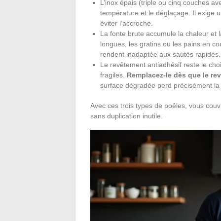
L’inox épais (triple ou cinq couches a
température et le déglaçage. Il exige 
éviter l’accroche.
La fonte brute accumule la chaleur et 
longues, les gratins ou les pains en 
rendent inadaptée aux sautés rapides.
Le revêtement antiadhésif reste le choi
fragiles.
Remplacez-le dès que le re
surface dégradée perd précisément la p
Avec ces trois types de poêles, vous couv
sans duplication inutile.