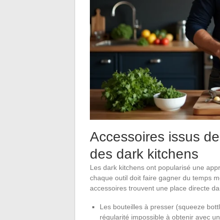
Accessoires issus de
des dark kitchens
Les dark kitchens ont popularisé une appr
chaque outil doit faire gagner du temps me
accessoires trouvent une place directe d
Les bouteilles à presser (squeeze bott
régularité impossible à obtenir avec un