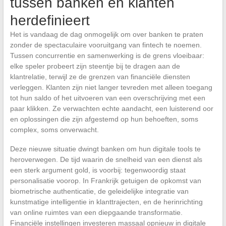
tussen banken en klanten
herdefinieert
Het is vandaag de dag onmogelijk om over banken te praten
zonder de spectaculaire vooruitgang van fintech te noemen.
Tussen concurrentie en samenwerking is de grens vloeibaar:
elke speler probeert zijn steentje bij te dragen aan de
klantrelatie, terwijl ze de grenzen van financiële diensten
verleggen. Klanten zijn niet langer tevreden met alleen toegang
tot hun saldo of het uitvoeren van een overschrijving met een
paar klikken. Ze verwachten echte aandacht, een luisterend oor
en oplossingen die zijn afgestemd op hun behoeften, soms
complex, soms onverwacht.
Deze nieuwe situatie dwingt banken om hun digitale tools te
heroverwegen. De tijd waarin de snelheid van een dienst als
een sterk argument gold, is voorbij: tegenwoordig staat
personalisatie voorop. In Frankrijk getuigen de opkomst van
biometrische authenticatie, de geleidelijke integratie van
kunstmatige intelligentie in klanttrajecten, en de herinrichting
van online ruimtes van een diepgaande transformatie.
Financiële instellingen investeren massaal opnieuw in digitale