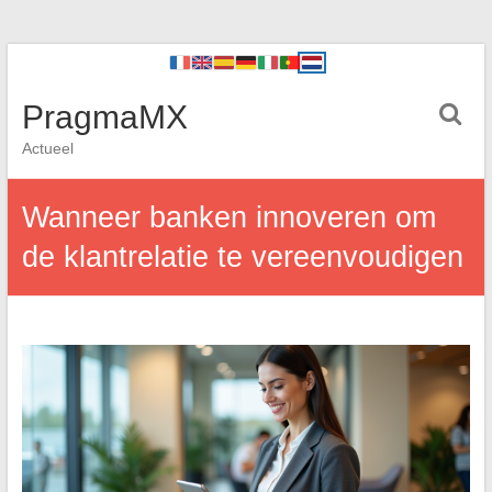
PragmaMX
Actueel
Wanneer banken innoveren om
de klantrelatie te vereenvoudigen