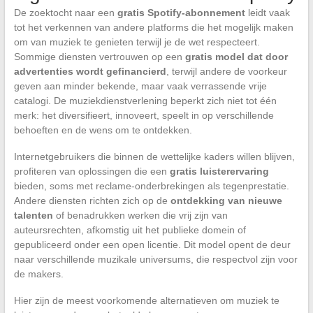
De zoektocht naar een
gratis Spotify-abonnement
leidt vaak
tot het verkennen van andere platforms die het mogelijk maken
om van muziek te genieten terwijl je de wet respecteert.
Sommige diensten vertrouwen op een
gratis model dat door
advertenties wordt gefinancierd
, terwijl andere de voorkeur
geven aan minder bekende, maar vaak verrassende vrije
catalogi. De muziekdienstverlening beperkt zich niet tot één
merk: het diversifieert, innoveert, speelt in op verschillende
behoeften en de wens om te ontdekken.
Internetgebruikers die binnen de wettelijke kaders willen blijven,
profiteren van oplossingen die een
gratis luisterervaring
bieden, soms met reclame-onderbrekingen als tegenprestatie.
Andere diensten richten zich op de
ontdekking van nieuwe
talenten
of benadrukken werken die vrij zijn van
auteursrechten, afkomstig uit het publieke domein of
gepubliceerd onder een open licentie. Dit model opent de deur
naar verschillende muzikale universums, die respectvol zijn voor
de makers.
Hier zijn de meest voorkomende alternatieven om muziek te