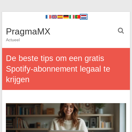
PragmaMX
Actueel
De beste tips om een gratis
Spotify-abonnement legaal te
krijgen