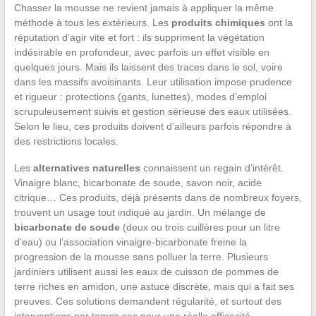
Chasser la mousse ne revient jamais à appliquer la même
méthode à tous les extérieurs. Les
produits chimiques
ont la
réputation d’agir vite et fort : ils suppriment la végétation
indésirable en profondeur, avec parfois un effet visible en
quelques jours. Mais ils laissent des traces dans le sol, voire
dans les massifs avoisinants. Leur utilisation impose prudence
et rigueur : protections (gants, lunettes), modes d’emploi
scrupuleusement suivis et gestion sérieuse des eaux utilisées.
Selon le lieu, ces produits doivent d’ailleurs parfois répondre à
des restrictions locales.
Les
alternatives naturelles
connaissent un regain d’intérêt.
Vinaigre blanc, bicarbonate de soude, savon noir, acide
citrique… Ces produits, déjà présents dans de nombreux foyers,
trouvent un usage tout indiqué au jardin. Un mélange de
bicarbonate de soude
(deux ou trois cuillères pour un litre
d’eau) ou l’association vinaigre-bicarbonate freine la
progression de la mousse sans polluer la terre. Plusieurs
jardiniers utilisent aussi les eaux de cuisson de pommes de
terre riches en amidon, une astuce discrète, mais qui a fait ses
preuves. Ces solutions demandent régularité, et surtout des
interventions par temps sec pour une réelle efficacité.