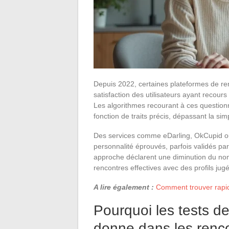
Depuis 2022, certaines plateformes de r
satisfaction des utilisateurs ayant recours
Les algorithmes recourant à ces questionn
fonction de traits précis, dépassant la si
Des services comme eDarling, OkCupid ou
personnalité éprouvés, parfois validés par
approche déclarent une diminution du no
rencontres effectives avec des profils jug
A lire également :
Comment trouver rapid
Pourquoi les tests d
donne dans les renco