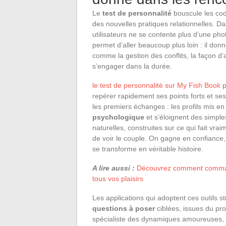
Le
test de personnalité
bouscule les cod
des nouvelles pratiques relationnelles. Da
utilisateurs ne se contente plus d’une p
permet d’aller beaucoup plus loin : il do
comme la gestion des conflits, la façon d’a
s’engager dans la durée.
le test de personnalité sur My Fish Book
p
repérer rapidement ses points forts et ses
les premiers échanges : les profils mis e
psychologique
et s’éloignent des simples
naturelles, construites sur ce qui fait vra
de voir le couple. On gagne en confiance, 
se transforme en véritable histoire.
A lire aussi :
Découvrez comment command
tous vos plaisirs
Les applications qui adoptent ces outils s
questions à poser
ciblées, issues du pr
spécialiste des dynamiques amoureuses, le r