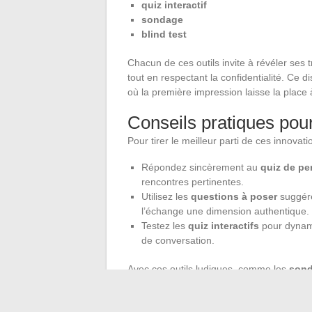
quiz interactif
sondage
blind test
Chacun de ces outils invite à révéler ses
tout en respectant la confidentialité. Ce d
où la première impression laisse la place 
Conseils pratiques pou
Pour tirer le meilleur parti de ces innovati
Répondez sincèrement au
quiz de pe
rencontres pertinentes.
Utilisez les
questions à poser
suggéré
l’échange une dimension authentique.
Testez les
quiz interactifs
pour dynami
de conversation.
Avec ces outils ludiques, comme les
sond
l’engagement des utilisateurs est stimulé e
réseaux sociaux, les newsletters ou direc