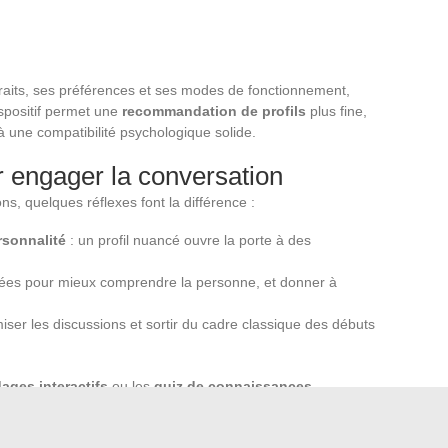
 traits, ses préférences et ses modes de fonctionnement,
ispositif permet une
recommandation de profils
plus fine,
à une compatibilité psychologique solide.
r engager la conversation
ons, quelques réflexes font la différence :
rsonnalité
: un profil nuancé ouvre la porte à des
es pour mieux comprendre la personne, et donner à
ser les discussions et sortir du cadre classique des débuts
ages interactifs
ou les
quiz de connaissances
,
t la fidélité renforcée. Grâce à une diffusion sur les
tement sur les sites de rencontre, les occasions de