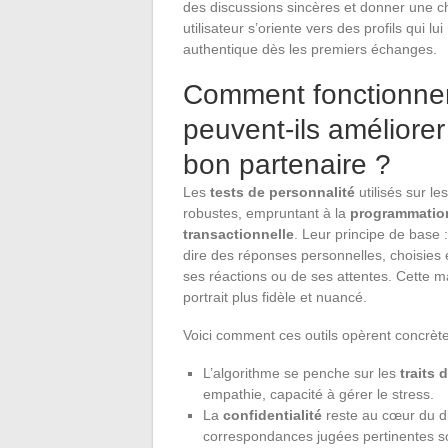
des discussions sincères et donner une c
utilisateur s’oriente vers des profils qui lu
authentique dès les premiers échanges.
Comment fonctionnent
peuvent-ils améliore
bon partenaire ?
Les
tests de personnalité
utilisés sur l
robustes, empruntant à la
programmation
transactionnelle
. Leur principe de base 
dire des réponses personnelles, choisies e
ses réactions ou de ses attentes. Cette ma
portrait plus fidèle et nuancé.
Voici comment ces outils opèrent concrèt
L’algorithme se penche sur les
traits 
empathie, capacité à gérer le stress.
La
confidentialité
reste au cœur du dis
correspondances jugées pertinentes sont