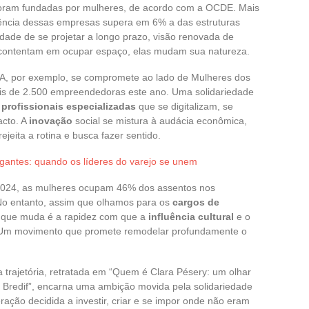
 foram fundadas por mulheres, de acordo com a OCDE. Mais
vência dessas empresas supera em 6% a das estruturas
dade de se projetar a longo prazo, visão renovada de
contentam em ocupar espaço, elas mudam sua natureza.
 AXA, por exemplo, se compromete ao lado de Mulheres dos
mais de 2.500 empreendedoras este ano. Uma solidariedade
 profissionais especializadas
que se digitalizam, se
acto. A
inovação
social se mistura à audácia econômica,
ita a rotina e busca fazer sentido.
igantes: quando os líderes do varejo se unem
2024, as mulheres ocupam 46% dos assentos nos
No entanto, assim que olhamos para os
cargos de
O que muda é a rapidez com que a
influência cultural
e o
Um movimento que promete remodelar profundamente o
a trajetória, retratada em “Quem é Clara Pésery: um olhar
e Bredif”, encarna uma ambição movida pela solidariedade
ração decidida a investir, criar e se impor onde não eram