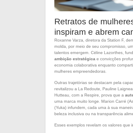
Retratos de mulher
inspiram e abrem ca
Roxanne Varza, diretora da Station F, de
molda, por meio de seu compromisso, um
talentos emergem. Céline Lazorthes, fun
ambição estratégica
e convicções profun
economia colaborativa enquanto comparti
mulheres empreendedoras.
Outras trajetórias se destacam pela capac
revitalizou a La Redoute, Pauline Laigne
Hutteau, com a Respire, prova que a
aut
uma marca muito longe. Marion Carré (Ask
(Yuka) infundem, cada uma à sua maneira, 
beleza inclusiva ou na transparência alim
Esses exemplos revelam os valores que i