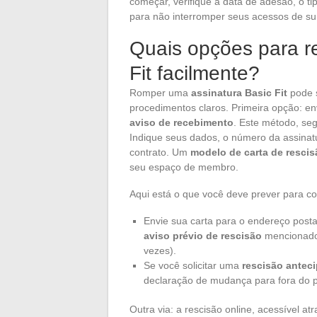
começar, verifique a data de adesão, o t
para não interromper seus acessos de su
Quais opções para re
Fit facilmente?
Romper uma
assinatura Basic Fit
pode s
procedimentos claros. Primeira opção: e
aviso de recebimento
. Este método, se
Indique seus dados, o número da assinat
contrato. Um
modelo de carta de rescis
seu espaço de membro.
Aqui está o que você deve prever para co
Envie sua carta para o endereço posta
aviso prévio de rescisão
mencionado 
vezes).
Se você solicitar uma
rescisão antec
declaração de mudança para fora do pa
Outra via: a rescisão online, acessível at