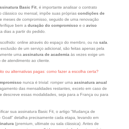
ssinatura Basic Fit
, é importante analisar o contrato
o clássico ou mensal, impõe suas próprias
condições de
doze meses de compromisso, seguido de uma renovação
Verifique bem a
duração do compromisso
e o
aviso
a dias a partir do pedido.
colhido: online através do espaço do membro, ou na
sala
.
xclusão de um serviço adicional, são feitas apenas pela
tivamente uma
assinatura de academia
às vezes exige um
o de atendimento ao cliente.
uito ou alternativas pagas: como fazer a escolha certa?
ompromisso
nunca é trivial: romper uma
assinatura anual
pagamento das mensalidades restantes, exceto em caso de
 descreve essas modalidades, seja para a França ou para
ficar sua assinatura Basic Fit, o artigo “Mudança de
– Goall” detalha precisamente cada etapa, levando em
inatura
(premium, ultimate ou sala clássica). Antes de