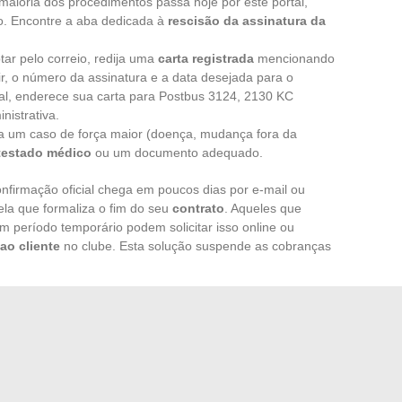
aioria dos procedimentos passa hoje por este portal,
do. Encontre a aba dedicada à
rescisão da assinatura da
tar pelo correio, redija uma
carta registrada
mencionando
ir, o número da assinatura e a data desejada para o
tal, enderece sua carta para Postbus 3124, 2130 KC
nistrativa.
 a um caso de força maior (doença, mudança fora da
testado médico
ou um documento adequado.
nfirmação oficial chega em poucos dias por e-mail ou
 ela que formaliza o fim do seu
contrato
. Aqueles que
m período temporário podem solicitar isso online ou
ao cliente
no clube. Esta solução suspende as cobranças
 serviços adicionais:
aulas coletivas
,
Yanga Sports
automaticamente com o fim da assinatura principal. É
 inesperadas, mesmo quando a sala já está longe de você.
tura Basic Fit nunca é trivial. Mas com atenção aos
e um processo estruturado, é possível virar a página sem