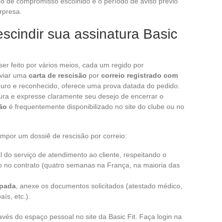
ipo de compromisso escolhido e o período de aviso prévio
rpresa.
scindir sua assinatura Basic
er feito por vários meios, cada um regido por
nviar uma
carta de rescisão
por
correio registrado com
guro e reconhecido, oferece uma prova datada do pedido.
ura e expresse claramente seu desejo de encerrar o
ão
é frequentemente disponibilizado no site do clube ou no
mpor um dossiê de rescisão por correio:
l do serviço de atendimento ao cliente, respeitando o
no contrato (quatro semanas na França, na maioria das
ipada
, anexe os documentos solicitados (atestado médico,
ís, etc.).
ravés do espaço pessoal no site da Basic Fit. Faça login na