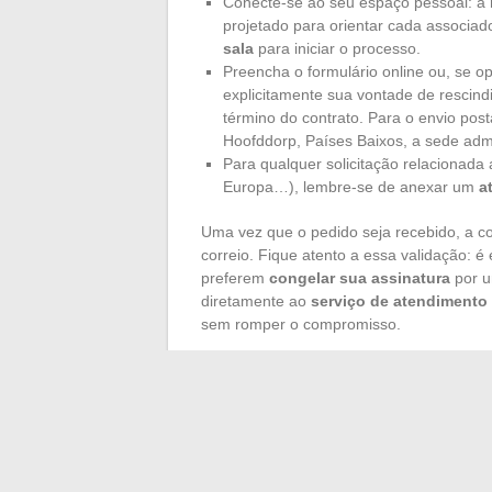
Conecte-se ao seu espaço pessoal: a m
projetado para orientar cada associa
sala
para iniciar o processo.
Preencha o formulário online ou, se op
explicitamente sua vontade de rescind
término do contrato. Para o envio pos
Hoofddorp, Países Baixos, a sede admi
Para qualquer solicitação relacionada
Europa…), lembre-se de anexar um
a
Uma vez que o pedido seja recebido, a co
correio. Fique atento a essa validação: é
preferem
congelar sua assinatura
por u
diretamente ao
serviço de atendimento 
sem romper o compromisso.
Não se esqueça de informar a rescisão de
Water
e outras opções nem sempre param 
melhor antecipar para não ter cobranças
Mudar, rescindir ou suspender uma assina
prazos, os documentos corretos em mãos 