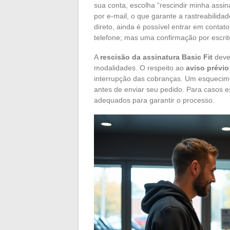
sua conta, escolha “rescindir minha assin
por e-mail, o que garante a rastreabilid
direto, ainda é possível entrar em conta
telefone; mas uma confirmação por escrit
A
rescisão da assinatura Basic Fit
deve 
modalidades. O respeito ao
aviso prévio
interrupção das cobranças. Um esquecime
antes de enviar seu pedido. Para casos es
adequados para garantir o processo.