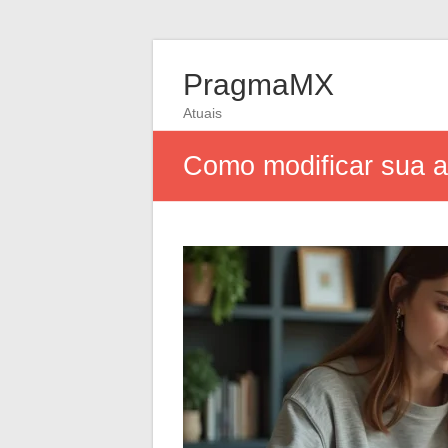
PragmaMX
Atuais
Como modificar sua as