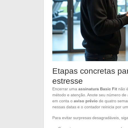
Etapas concretas par
estresse
Encerrar uma
assinatura Basic Fit
não é
método e atenção. Anote seu número de a
em conta o
aviso prévio
de quatro seman
nessas datas e o contador reinicia por u
Para evitar surpresas desagradáveis, sig