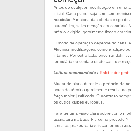
Antes de qualquer modificação em uma
a
inicial. Cada plano, seja com compromiss
rescisão
. A maioria das ofertas exige 
automática, salvo menção em contrário. 
prévio
exigido, geralmente fixado em trint
O modo de operação depende do canal es
Algumas modificações, como a adição ou e
internet. Por outro lado, encerrar defini
formulário ou contato direto com o serviç
Leitura recomendada :
Rabitfinder grat
Mudar de plano durante o
período de c
antes do término geralmente resulta no 
força maior justificada. O
contrato
sempre
os outros clubes europeus.
Para ter uma visão clara sobre como modi
assinatura na Basic Fit: como proceder? 
conta os prazos variáveis conforme a
ass