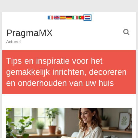
PragmaMX
Actueel
Tips en inspiratie voor het
gemakkelijk inrichten, decoreren
en onderhouden van uw huis