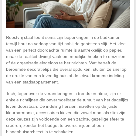
Roestvrij staal toont soms zijn beperkingen in de badkamer,
terwijl hout na verloop van tijd nabij de gootsteen slijt. Het idee
van een perfect doordachte ruimte is aantrekkelijk op papier,
maar de realiteit dwingt vaak om moeilijke hoeken te omzeilen
of de organisatie eindeloos te herinrichten. Wat betreft de
beroemde decoratietips die overal opduiken, stuiten ze snel op
de drukte van een levendig huis of de ietwat kromme indeling
van een stadsappartement.
Toch, tegenover de veranderingen in trends en ritme, zijn er
enkele richtlijnen die onvermoeibaar de tumult van het dagelijks
leven doorstaan. De indeling herzien, inzetten op de juiste
kleurharmonie, accessoires kiezen die zowel mooi als slim zijn:
deze keuzes zijn voldoende om een zachte, gezellige sfeer te
creëren, zonder het budget te overschrijden of een
binnenhuisarchitect in te schakelen.