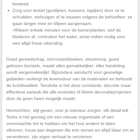
besteed.
Zorg voor textiel (gordijnen, kussens, tapijten) door ze te
schudden, stofzuigen of te wassen volgens de behoeften: ze
gaan langer mee en blijven aangenaam.
<liNeem enkele minuten voor de kamerplanten: stof de
bladeren af, controleer het water, snoei indien nodig voor
een altijd frisse uitstraling.
Goed gereedschap, microvezeldoeken, stoommop, goed
gekozen borstels, maakt alles gemakkelijker: elke handeling
wordt vergemakkelijkt. Bijzondere aandacht voor gevoelige
gebieden verlengt de levensduur van de materialen en behoudt
de luchtkwaliteit. Tenslotte is het deze constante, discrete maar
effectieve aanpak die alle evoluties of kleine decoratieprojecten
door de jaren heen mogelijk maakt.
Herinrichten, stijl geven, voor je interieur zorgen: elk detail telt.
Soms is het genoeg om een nieuwe organisatie of een
onverwachte tint te hebben om het huis anders te laten
vibreren, trouw aan degenen die erin wonen en altijd klaar om te
veranderen, zijn eigen verhaal te verzinnen.