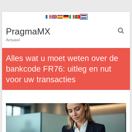
PragmaMX
Actueel
Alles wat u moet weten over de
bankcode FR76: uitleg en nut
voor uw transacties