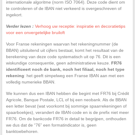
internationale algoritme (norm ISO 7064). Deze code dient om
te controleren of de IBAN niet verkeerd is overgeschreven of
ingekort.
Verder lezen :
Verhoog uw receptie: inspiratie en decoratietips
voor een onvergetelijke bruiloft
Voor Franse rekeningen waarvan het rekeningnummer (de
BBAN) uitsluitend uit cijfers bestaat, komt het resultaat van de
berekening van deze code systematisch uit op 76. Dit is een
wiskundige consequentie, geen administratieve keuze.
FR76
identificeert noch de bank, noch het filiaal, noch het type
rekening
: het geeft simpelweg een Franse IBAN aan met een
volledig numerieke BBAN.
We kunnen dus een IBAN hebben die begint met FR76 bij Crédit
Agricole, Banque Postale, LCL of bij een neobank. Als de BBAN
een letter bevat (wat voorkomt bij sommige spaarrekeningen of
spaarboekjes), verandert de IBAN-code en is de prefix niet meer
FR76. Om de bankcode FR76 in detail te begrijpen, onthouden
we dus dat de “76” een formatindicator is, geen
banktoebehoren.