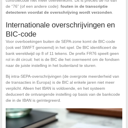
controlecode niet meer overeenkomt. Dit is precies de rol van
de “76” (of een andere code):
fouten in de transcriptie
detecteren voordat de overschrijving wordt verzonden
.
Internationale overschrijvingen en
BIC-code
Voor overboekingen buiten de SEPA-zone komt de BIC-code
(ook wel SWIFT genoemd) in het spel. De BIC identificeert de
bank wereldwijd op 8 of 11 tekens. De prefix FR76 speelt geen
rol in dit circuit: het is de BIC die het overneemt om de fondsen
naar de juiste instelling in het buitenland te sturen.
Bij intra-SEPA-overschrijvingen (de overgrote meerderheid van
de transacties in Europa) is de BIC al enkele jaren niet meer
verplicht. Alleen het IBAN is voldoende, en het systeem
deduceert de ontvangende instelling op basis van de bankcode
die in de IBAN is geïntegreerd.