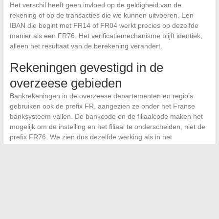
Het verschil heeft geen invloed op de geldigheid van de
rekening of op de transacties die we kunnen uitvoeren. Een
IBAN die begint met FR14 of FR04 werkt precies op dezelfde
manier als een FR76. Het verificatiemechanisme blijft identiek,
alleen het resultaat van de berekening verandert.
Rekeningen gevestigd in de
overzeese gebieden
Bankrekeningen in de overzeese departementen en regio’s
gebruiken ook de prefix FR, aangezien ze onder het Franse
banksysteem vallen. De bankcode en de filiaalcode maken het
mogelijk om de instelling en het filiaal te onderscheiden, niet de
prefix FR76. We zien dus dezelfde werking als in het
moederland.
Uiteindelijk blijft de enige bruikbare informatie om een bank te
identificeren op basis van een IBAN het blok van vijf cijfers op
posities 5 tot 9.
De prefix FR76 bevestigt een Franse IBAN in
standaardformaat
, niet meer dan dat. Deze onderscheid in
gedachten houden voorkomt dat we naar een verborgen
betekenis zoeken waar alleen een resultaat van een