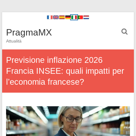
PragmaMX
Attualità
Previsione inflazione 2026
Francia INSEE: quali impatti per
l’economia francese?