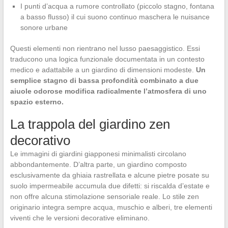
I punti d’acqua a rumore controllato (piccolo stagno, fontana
a basso flusso) il cui suono continuo maschera le nuisance
sonore urbane
Questi elementi non rientrano nel lusso paesaggistico. Essi
traducono una logica funzionale documentata in un contesto
medico e adattabile a un giardino di dimensioni modeste.
Un
semplice stagno di bassa profondità combinato a due
aiuole odorose modifica radicalmente l’atmosfera di uno
spazio esterno.
La trappola del giardino zen
decorativo
Le immagini di giardini giapponesi minimalisti circolano
abbondantemente. D’altra parte, un giardino composto
esclusivamente da ghiaia rastrellata e alcune pietre posate su
suolo impermeabile accumula due difetti: si riscalda d’estate e
non offre alcuna stimolazione sensoriale reale. Lo stile zen
originario integra sempre acqua, muschio e alberi, tre elementi
viventi che le versioni decorative eliminano.