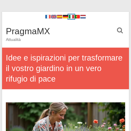
PragmaMX
Attualità
Idee e ispirazioni per trasformare
il vostro giardino in un vero
rifugio di pace