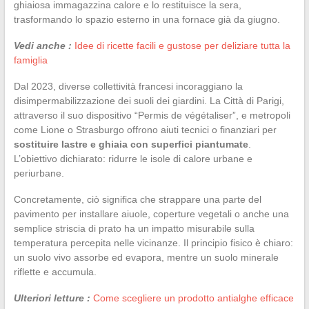
ghiaiosa immagazzina calore e lo restituisce la sera,
trasformando lo spazio esterno in una fornace già da giugno.
Vedi anche :
Idee di ricette facili e gustose per deliziare tutta la
famiglia
Dal 2023, diverse collettività francesi incoraggiano la
disimpermabilizzazione dei suoli dei giardini. La Città di Parigi,
attraverso il suo dispositivo “Permis de végétaliser”, e metropoli
come Lione o Strasburgo offrono aiuti tecnici o finanziari per
sostituire lastre e ghiaia con superfici piantumate
.
L’obiettivo dichiarato: ridurre le isole di calore urbane e
periurbane.
Concretamente, ciò significa che strappare una parte del
pavimento per installare aiuole, coperture vegetali o anche una
semplice striscia di prato ha un impatto misurabile sulla
temperatura percepita nelle vicinanze. Il principio fisico è chiaro:
un suolo vivo assorbe ed evapora, mentre un suolo minerale
riflette e accumula.
Ulteriori letture :
Come scegliere un prodotto antialghe efficace