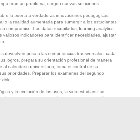
tiempo eran un problema, surgen nuevas soluciones.
n abre la puerta a verdaderas innovaciones pedagógicas.
tual o la realidad aumentada para sumergir a los estudiantes
 su compromiso. Los datos recopilados, learning analytics,
es valiosos indicadores para identificar necesidades, ajustar
no.
ges devuelven peso a las competencias transversales: cada
a sus logros, prepara su orientación profesional de manera
al calendario universitario, toma el control de su
a sus prioridades. Preparar los exámenes del segundo
xible.
gica y la evolución de los usos, la vida estudiantil se
 docentes y estudiantes, así como en una circulación
io de Educación Nacional y Juventud apoya este movimiento,
 la educación superior y fomenta la adaptación de las
ún no ha terminado de reconfigurar las cartas. ¿Mañana,
conexión? Los próximos semestres darán la respuesta, y