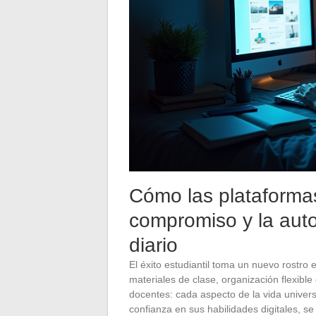
Cómo las plataformas
compromiso y la aut
diario
El éxito estudiantil toma un nuevo rostro
materiales de clase, organización flexible
docentes: cada aspecto de la vida univers
confianza en sus habilidades digitales, se