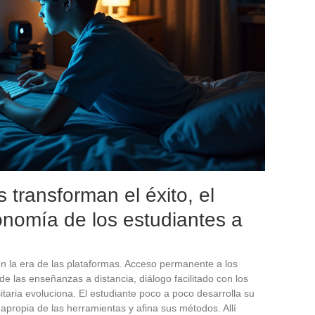
 transforman el éxito, el
onomía de los estudiantes a
 en la era de las plataformas. Acceso permanente a los
 de las enseñanzas a distancia, diálogo facilitado con los
itaria evoluciona. El estudiante poco a poco desarrolla su
 apropia de las herramientas y afina sus métodos. Allí