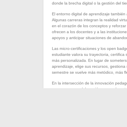
donde la brecha digital o la gestión del 
El entorno digital de aprendizaje tambié
Algunas carreras integran la realidad vir
en el corazón de los conceptos y reforzar
ofrecen a los docentes y a las institucion
apoyos y anticipar situaciones de abando
Las micro-certificaciones y los open bad
estudiante valora su trayectoria, certific
más personalizada. En lugar de someterse 
aprendizaje, elige sus recursos, gestion
semestre se vuelve más metódico, más fle
En la intersección de la innovación pedagó
apoya en una colaboración renovada entre
acelerada de la información. El Minister
respalda la integración de tecnologías en
prácticas.
La revolución digital en la universidad a
será el campus ante todo un espacio de 