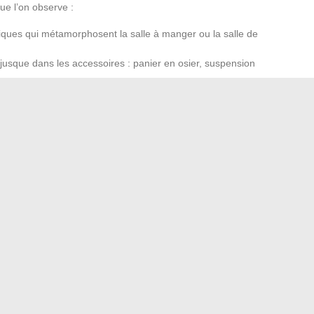
ue l’on observe :
ques qui métamorphosent la salle à manger ou la salle de
jusque dans les accessoires : panier en osier, suspension
s textiles bruts et des tapis faits main, instaurant relief et
malins
: choisir une
table basse
en chêne plutôt qu’en
sité des
matières naturelles
pour valoriser la luminosité,
roduction locale. Les recommandations partagées par les
décoration, en l’ancrant dans la réflexion et l’engagement.
versions font toute la différence
d les banques innovent pour simplifier la relation client
→