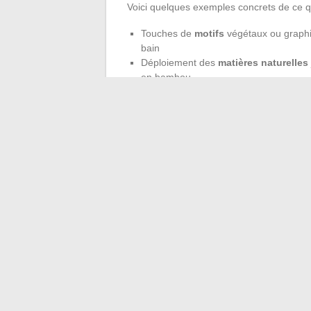
Voici quelques exemples concrets de ce q
Touches de
motifs
végétaux ou graphi
bain
Déploiement des
matières naturelles
en bambou
Le
style bohème
s’exprime à travers de
convivialité
Les lecteurs avisés intègrent ces
gestes 
matériaux synthétiques, jouer sur la diver
privilégier des
objets déco
issus de la p
blogueurs changent la façon d’aborder la 
←
Cuisine et précision : pourquoi les con
Quan