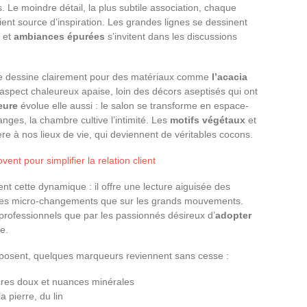
. Le moindre détail, la plus subtile association, chaque
nt source d’inspiration. Les grandes lignes se dessinent
s et
ambiances épurées
s’invitent dans les discussions
 se dessine clairement pour des matériaux comme
l’acacia
r aspect chaleureux apaise, loin des décors aseptisés qui ont
eure
évolue elle aussi : le salon se transforme en espace-
anges, la chambre cultive l’intimité. Les
motifs végétaux
et
re à nos lieux de vie, qui deviennent de véritables cocons.
nt pour simplifier la relation client
nt cette dynamique : il offre une lecture aiguisée des
 les micro-changements que sur les grands mouvements.
professionnels que par les passionnés désireux d’
adopter
e.
mposent, quelques marqueurs reviennent sans cesse :
cres doux et nuances minérales
a pierre, du lin