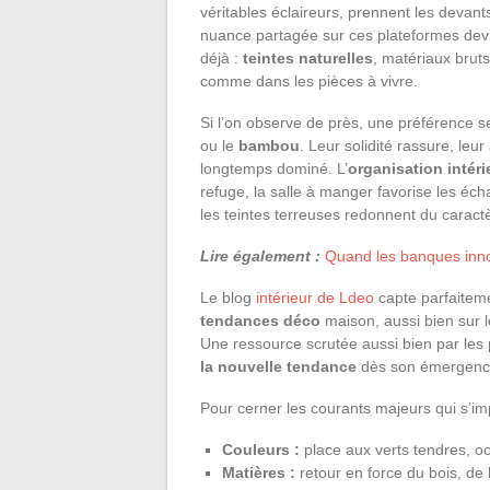
véritables éclaireurs, prennent les devants
nuance partagée sur ces plateformes devie
déjà :
teintes naturelles
, matériaux brut
comme dans les pièces à vivre.
Si l’on observe de près, une préférence
ou le
bambou
. Leur solidité rassure, leu
longtemps dominé. L’
organisation intéri
refuge, la salle à manger favorise les éch
les teintes terreuses redonnent du caractè
Lire également :
Quand les banques innove
Le blog
intérieur de Ldeo
capte parfaiteme
tendances déco
maison, aussi bien sur
Une ressource scrutée aussi bien par les 
la nouvelle tendance
dès son émergenc
Pour cerner les courants majeurs qui s’i
Couleurs :
place aux verts tendres, o
Matières :
retour en force du bois, de l