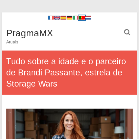
PragmaMX
Atuais
Tudo sobre a idade e o parceiro
de Brandi Passante, estrela de
Storage Wars