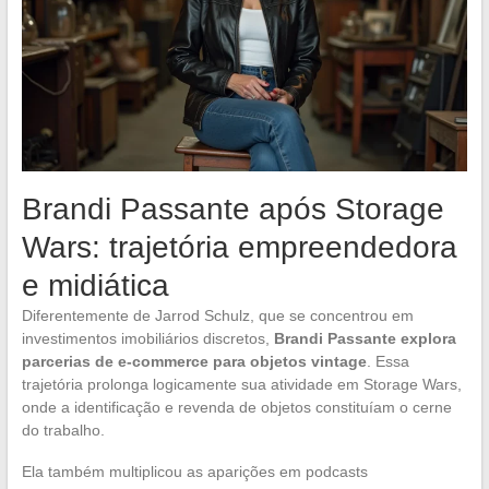
Brandi Passante após Storage
Wars: trajetória empreendedora
e midiática
Diferentemente de Jarrod Schulz, que se concentrou em
investimentos imobiliários discretos,
Brandi Passante explora
parcerias de e-commerce para objetos vintage
. Essa
trajetória prolonga logicamente sua atividade em Storage Wars,
onde a identificação e revenda de objetos constituíam o cerne
do trabalho.
Ela também multiplicou as aparições em podcasts