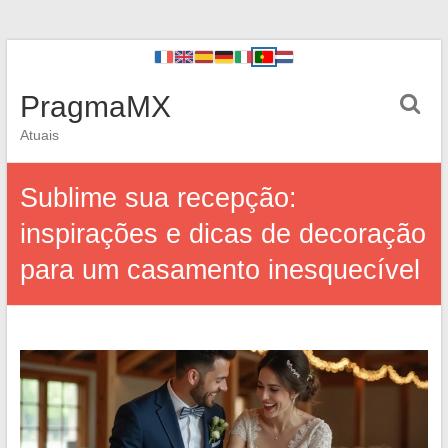
PragmaMX
Atuais
Sublime sua recepção:
inspirações e dicas de decoração
para um casamento inesquecível