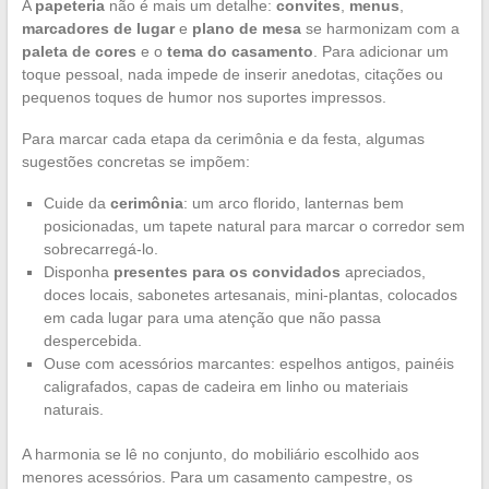
A
papeteria
não é mais um detalhe:
convites
,
menus
,
marcadores de lugar
e
plano de mesa
se harmonizam com a
paleta de cores
e o
tema do casamento
. Para adicionar um
toque pessoal, nada impede de inserir anedotas, citações ou
pequenos toques de humor nos suportes impressos.
Para marcar cada etapa da cerimônia e da festa, algumas
sugestões concretas se impõem:
Cuide da
cerimônia
: um arco florido, lanternas bem
posicionadas, um tapete natural para marcar o corredor sem
sobrecarregá-lo.
Disponha
presentes para os convidados
apreciados,
doces locais, sabonetes artesanais, mini-plantas, colocados
em cada lugar para uma atenção que não passa
despercebida.
Ouse com acessórios marcantes: espelhos antigos, painéis
caligrafados, capas de cadeira em linho ou materiais
naturais.
A harmonia se lê no conjunto, do mobiliário escolhido aos
menores acessórios. Para um casamento campestre, os