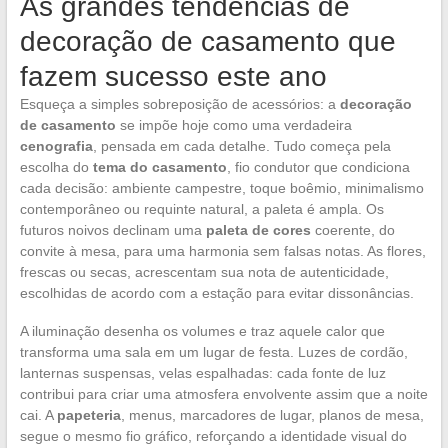
As grandes tendências de
decoração de casamento que
fazem sucesso este ano
Esqueça a simples sobreposição de acessórios: a
decoração
de casamento
se impõe hoje como uma verdadeira
cenografia
, pensada em cada detalhe. Tudo começa pela
escolha do
tema do casamento
, fio condutor que condiciona
cada decisão: ambiente campestre, toque boêmio, minimalismo
contemporâneo ou requinte natural, a paleta é ampla. Os
futuros noivos declinam uma
paleta de cores
coerente, do
convite à mesa, para uma harmonia sem falsas notas. As flores,
frescas ou secas, acrescentam sua nota de autenticidade,
escolhidas de acordo com a estação para evitar dissonâncias.
A iluminação desenha os volumes e traz aquele calor que
transforma uma sala em um lugar de festa. Luzes de cordão,
lanternas suspensas, velas espalhadas: cada fonte de luz
contribui para criar uma atmosfera envolvente assim que a noite
cai. A
papeteria
, menus, marcadores de lugar, planos de mesa,
segue o mesmo fio gráfico, reforçando a identidade visual do