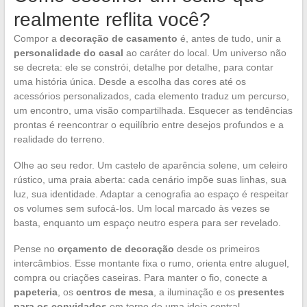
realmente reflita você?
Compor a
decoração de casamento
é, antes de tudo, unir a
personalidade do casal
ao caráter do local. Um universo não
se decreta: ele se constrói, detalhe por detalhe, para contar
uma história única. Desde a escolha das cores até os
acessórios personalizados, cada elemento traduz um percurso,
um encontro, uma visão compartilhada. Esquecer as tendências
prontas é reencontrar o equilíbrio entre desejos profundos e a
realidade do terreno.
Olhe ao seu redor. Um castelo de aparência solene, um celeiro
rústico, uma praia aberta: cada cenário impõe suas linhas, sua
luz, sua identidade. Adaptar a cenografia ao espaço é respeitar
os volumes sem sufocá-los. Um local marcado às vezes se
basta, enquanto um espaço neutro espera para ser revelado.
Pense no
orçamento de decoração
desde os primeiros
intercâmbios. Esse montante fixa o rumo, orienta entre aluguel,
compra ou criações caseiras. Para manter o fio, conecte a
papeteria
, os
centros de mesa
, a iluminação e os
presentes
para os convidados
em torno de uma ideia central.