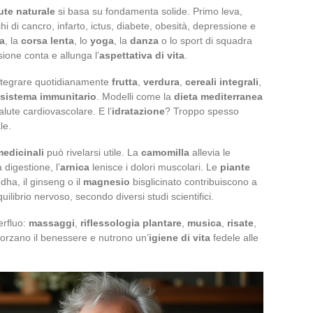
ute naturale
si basa su fondamenta solide. Primo leva,
hi di cancro, infarto, ictus, diabete, obesità, depressione e
a
, la
corsa lenta
, lo
yoga
, la
danza
o lo sport di squadra
sione conta e allunga l’
aspettativa di vita
.
Integrare quotidianamente
frutta
,
verdura
,
cereali integrali
,
sistema immunitario
. Modelli come la
dieta mediterranea
alute cardiovascolare. E l’
idratazione
? Troppo spesso
le.
medicinali
può rivelarsi utile. La
camomilla
allevia le
 digestione, l’
arnica
lenisce i dolori muscolari. Le
piante
ha, il ginseng o il
magnesio
bisglicinato contribuiscono a
ilibrio nervoso, secondo diversi studi scientifici.
erfluo:
massaggi
,
riflessologia plantare
,
musica
,
risate
,
forzano il benessere e nutrono un’
igiene di vita
fedele alle