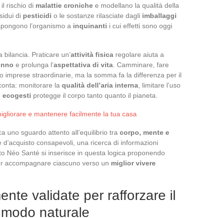
il rischio di
malattie croniche
e modellano la qualità della
esidui di
pesticidi
o le sostanze rilasciate dagli
imballaggi
 espongono l’organismo a
inquinanti
i cui effetti sono oggi
a bilancia. Praticare un’
attività fisica
regolare aiuta a
onno
e prolunga l’
aspettativa di vita
. Camminare, fare
no imprese straordinarie, ma la somma fa la differenza per il
conta: monitorare la
qualità dell’aria interna
, limitare l’uso
e
ecogesti
protegge il corpo tanto quanto il pianeta.
 migliorare e mantenere facilmente la tua casa
ca uno sguardo attento all’equilibrio tra
corpo, mente e
 d’acquisto consapevoli, una ricerca di informazioni
 sito Néo Santé si inserisce in questa logica proponendo
 per accompagnare ciascuno verso un
miglior vivere
ente validate per rafforzare il
 modo naturale