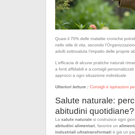
Quasi il 70% delle malattie croniche potr
nello stile di vita, secondo l’Organizzazio
adulti sottovaluta l’impatto delle proprie a
L’efficacia di alcune pratiche naturali rima
a fonti affidabili e a consigli personalizz
approcci a ogni situazione individuale.
Ulteriori letture :
Consigli e ispirazioni 
Salute naturale: perc
abitudini quotidiane?
La
salute naturale
si costruisce ogni gior
abitudini alimentari
, favorire un
aliment
industriali ultratransformati
è già un pa