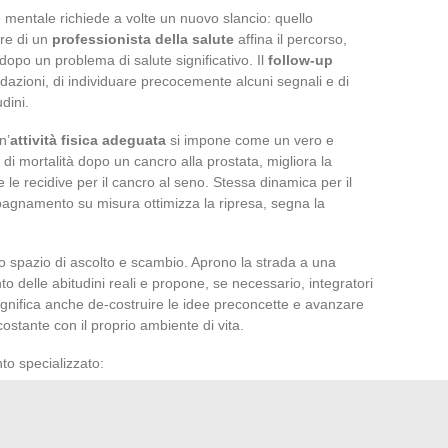
e mentale richiede a volte un nuovo slancio: quello
ere di un
professionista della salute
affina il percorso,
 dopo un problema di salute significativo. Il
follow-up
azioni, di individuare precocemente alcuni segnali e di
dini.
n’
attività fisica adeguata
si impone come un vero e
 di mortalità dopo un cancro alla prostata, migliora la
 le recidive per il cancro al seno. Stessa dinamica per il
mpagnamento su misura ottimizza la ripresa, segna la
 spazio di ascolto e scambio. Aprono la strada a una
o delle abitudini reali e propone, se necessario, integratori
ignifica anche de-costruire le idee preconcette e avanzare
 costante con il proprio ambiente di vita.
o specializzato:
sperienza e al profilo medico
adattamento delle strategie
a ogni passo