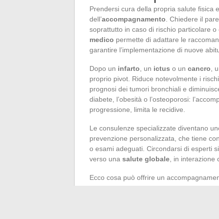
Prendersi cura della propria salute fisica 
dell’
accompagnamento
. Chiedere il par
soprattutto in caso di rischio particolare o
medico
permette di adattare le raccomand
garantire l’implementazione di nuove abitu
Dopo un
infarto
, un
ictus
o un
cancro
, u
proprio pivot. Riduce notevolmente i rischi
prognosi dei tumori bronchiali e diminuisce
diabete, l’obesità o l’osteoporosi: l’acco
progressione, limita le recidive.
Le consulenze specializzate diventano uno
prevenzione personalizzata, che tiene cont
o esami adeguati. Circondarsi di esperti s
verso una
salute globale
, in interazione
Ecco cosa può offrire un accompagnament
Consigli personalizzati
adattati all’e
Valutazione regolare
dei progressi e 
Supporto psicologico
e motivazione 