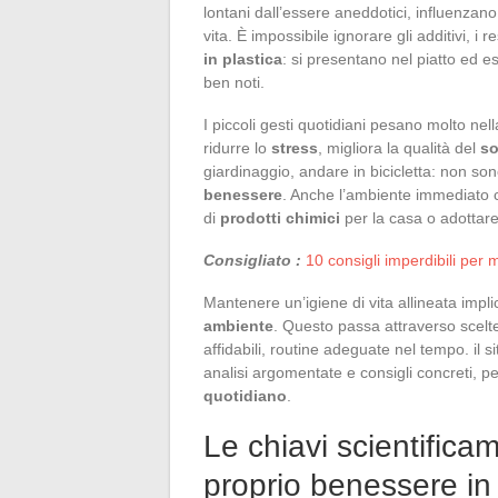
lontani dall’essere aneddotici, influenzano 
vita. È impossibile ignorare gli additivi, i r
in plastica
: si presentano nel piatto ed
ben noti.
I piccoli gesti quotidiani pesano molto nell
ridurre lo
stress
, migliora la qualità del
s
giardinaggio, andare in bicicletta: non so
benessere
. Anche l’ambiente immediato 
di
prodotti chimici
per la casa o adottar
Consigliato :
10 consigli imperdibili per
Mantenere un’igiene di vita allineata impli
ambiente
. Questo passa attraverso scelte
affidabili, routine adeguate nel tempo. il
analisi argomentate e consigli concreti,
quotidiano
.
Le chiavi scientificam
proprio benessere in