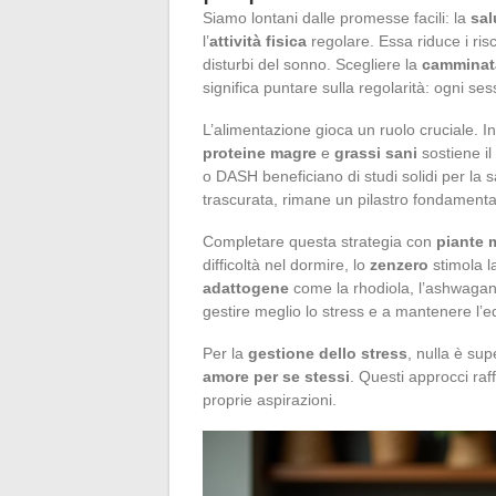
Siamo lontani dalle promesse facili: la
sal
l’
attività fisica
regolare. Essa riduce i risc
disturbi del sonno. Scegliere la
camminat
significa puntare sulla regolarità: ogni ses
L’alimentazione gioca un ruolo cruciale. 
proteine magre
e
grassi sani
sostiene il
o DASH beneficiano di studi solidi per la s
trascurata, rimane un pilastro fondamenta
Completare questa strategia con
piante 
difficoltà nel dormire, lo
zenzero
stimola la
adattogene
come la rhodiola, l’ashwagand
gestire meglio lo stress e a mantenere l’equ
Per la
gestione dello stress
, nulla è sup
amore per se stessi
. Questi approcci raf
proprie aspirazioni.