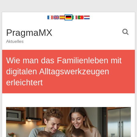
PragmaMX
Aktuelles
Wie man das Familienleben mit
digitalen Alltagswerkzeugen
erleichtert