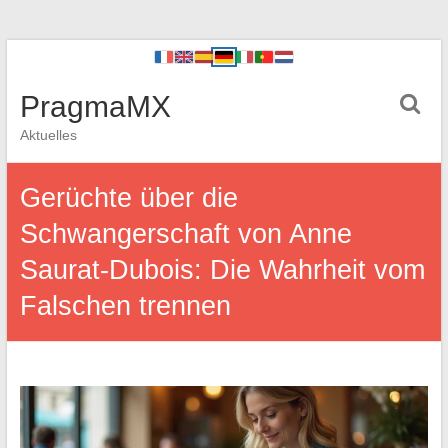
PragmaMX
Aktuelles
Gerüchte über die
Schwangerschaft von Anne
Saurat-Dubois: Die Wahrheit vom
Falschen trennen